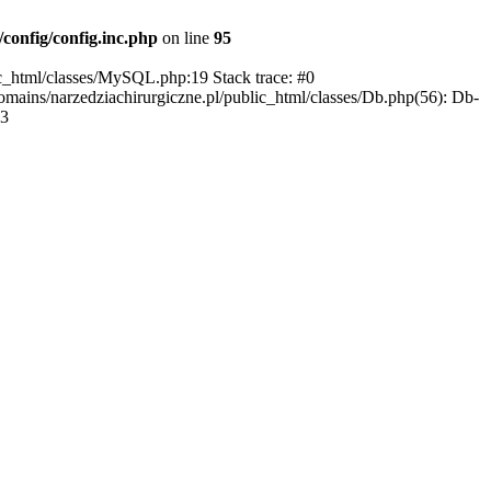
config/config.inc.php
on line
95
ic_html/classes/MySQL.php:19 Stack trace: #0
mains/narzedziachirurgiczne.pl/public_html/classes/Db.php(56): Db-
#3