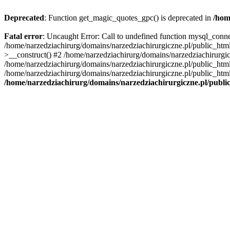
Deprecated
: Function get_magic_quotes_gpc() is deprecated in
/hom
Fatal error
: Uncaught Error: Call to undefined function mysql_conn
/home/narzedziachirurg/domains/narzedziachirurgiczne.pl/public_htm
>__construct() #2 /home/narzedziachirurg/domains/narzedziachirurgic
/home/narzedziachirurg/domains/narzedziachirurgiczne.pl/public_html
/home/narzedziachirurg/domains/narzedziachirurgiczne.pl/public_html/
/home/narzedziachirurg/domains/narzedziachirurgiczne.pl/publ