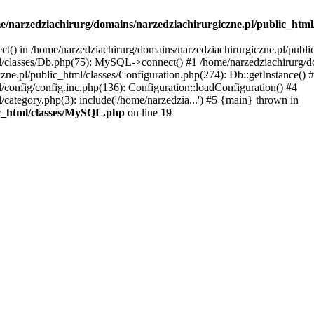
e/narzedziachirurg/domains/narzedziachirurgiczne.pl/public_html/
ect() in /home/narzedziachirurg/domains/narzedziachirurgiczne.pl/publ
l/classes/Db.php(75): MySQL->connect() #1 /home/narzedziachirurg/do
zne.pl/public_html/classes/Configuration.php(274): Db::getInstance() 
/config/config.inc.php(136): Configuration::loadConfiguration() #4
category.php(3): include('/home/narzedzia...') #5 {main} thrown in
ic_html/classes/MySQL.php
on line
19